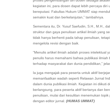
proses pengembangan diri dosen sebagai akademisi 
kegiatan ini, para dosen dapat lebih percaya diri
bereputasi. Fakultas Hukum UMMAT siap menduk
semakin kuat dan berkelanjutan,” tambahnya.
Sementara itu, Dr. Yusuf Saefudin, S.H., M.H
struktur dan gaya penulisan artikel ilmiah yang
tidak hanya berhenti pada tahap penulisan, teta
mengelola revisi dengan baik.
“Menulis artikel ilmiah adalah proses intelektua
penulis harus memahami bahwa publikasi ilmiah b
terhadap masyarakat dan dunia pendidikan,” jelas
Ia juga mengajak para peserta untuk aktif berjeja
memanfaatkan wadah seperti Relawan Jurnal In
dalam dunia publikasi ilmiah. Kegiatan ini diiku
berlangsung, para peserta aktif bertanya dan be
penulisan, mulai dari kesulitan menemukan topik 
dengan editor jurnal.
(HUMAS UMMAT)