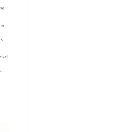
ang
sen
n
uk
tikel
l
at