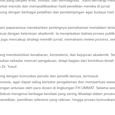
yang berpikir kritis, inovatif, dan berintegritas. “Kami berharap mela
 untuk menulis dan mempublikasikan hasil penelitian mereka di jurnal
ung dengan berbagai pelatihan dan pendampingan agar budaya riset
., dalam paparannya menekankan pentingnya pemahaman mendalam tent
 sesuai dengan ketentuan akademik. Ia menjelaskan bahwa proses publik
pi juga mencakup strategi memilih jurnal, memahami
review process
, se
l yang membutuhkan kesabaran, konsistensi, dan kejujuran akademik. Se
ukan sekadar mencari pengakuan, tetapi bagian dari kontribusi ilmiah
 Dr. Yusuf.
ring dengan komunitas penulis dan peneliti lainnya, termasuk
donesia, agar dapat saling bertukar pengalaman dan memperluas waw
ti dengan antusias oleh para dosen di lingkungan FH UMMAT. Selama ses
rdiskusi mengenai berbagai kendala yang sering dihadapi dalam proses
penelitian, pemilihan referensi yang relevan, hingga proses komunikasi