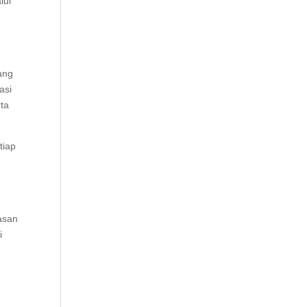
lui
ang
asi
rta
tiap
asan
i