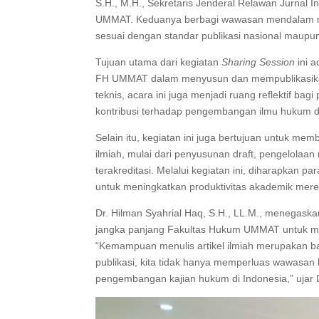
S.H., M.H., Sekretaris Jenderal Relawan Jurnal I
UMMAT. Keduanya berbagi wawasan mendalam menge
sesuai dengan standar publikasi nasional maupun
Tujuan utama dari kegiatan
Sharing Session
ini 
FH UMMAT dalam menyusun dan mempublikasikan ka
teknis, acara ini juga menjadi ruang reflektif b
kontribusi terhadap pengembangan ilmu hukum dan
Selain itu, kegiatan ini juga bertujuan untuk m
ilmiah, mulai dari penyusunan draft, pengelolaan 
terakreditasi. Melalui kegiatan ini, diharapkan
untuk meningkatkan produktivitas akademik mere
Dr. Hilman Syahrial Haq, S.H., LL.M., menegask
jangka panjang Fakultas Hukum UMMAT untuk me
“Kemampuan menulis artikel ilmiah merupakan ba
publikasi, kita tidak hanya memperluas wawasan 
pengembangan kajian hukum di Indonesia,” ujar D