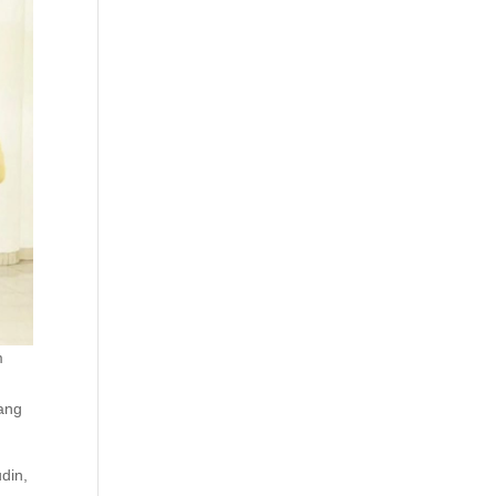
m
ang
din,