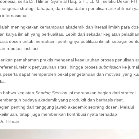
ndonesia, serta Dr. Hilman Syahrial Haq, S.H., LL.M., selaku Dekan FH
nai strategi, tahapan, dan etika dalam penulisan artikel ilmiah y
 internasional.
adalah meningkatkan kemampuan akademik dan literasi ilmiah para do
rya ilmiah yang berkualitas. Lebih dari sekadar kegiatan pelatiha
agi para dosen untuk memahami pentingnya publikasi ilmiah sebagai bent
 reputasi institusi.
emberikan pemahaman praktis mengenai keseluruhan proses penulisan ar
referensi, teknik penyusunan sitasi, hingga proses
submission
ke jurna
 para peserta dapat memperoleh bekal pengetahuan dan motivasi yang ku
ka.
an bahwa kegiatan
Sharing Session
ini merupakan bagian dari strategi
mbangun budaya akademik yang produktif dan berbasis riset.
gian penting dari tanggung jawab akademik seorang dosen. Melalui
keilmuan, tetapi juga memberikan kontribusi nyata terhadap
r. Hilman.