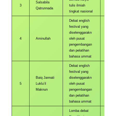
Salsabila
3
tulis ilmiah
2023
Qatrunnada
tingkat nasional
Debat english
festival yang
diselenggarakn
4
Aminullah
oleh pusat
2023
pengembangan
dan pelatihan
bahasa ummat
Debat english
festival yang
Baiq Jannati
diselenggarakn
5
Luklu’il
oleh pusat
2023
Maknun
pengembangan
dan pelatihan
bahasa ummat
Lomba debat