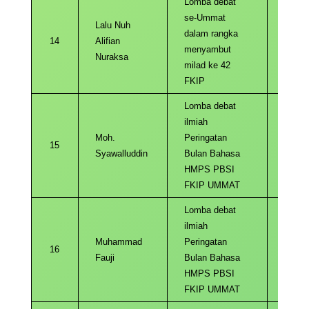
Lomba debat
se-Ummat
Lalu Nuh
dalam rangka
14
Alifian
2022
menyambut
Nuraksa
milad ke 42
FKIP
Lomba debat
ilmiah
Moh.
Peringatan
15
2022
Syawalluddin
Bulan Bahasa
HMPS PBSI
FKIP UMMAT
Lomba debat
ilmiah
Muhammad
Peringatan
16
2022
Fauji
Bulan Bahasa
HMPS PBSI
FKIP UMMAT